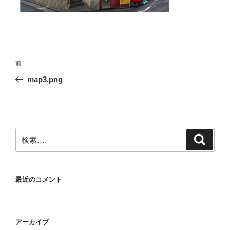
投
前
前
稿
の
map3.png
ナ
投
ビ
稿
ゲ
ー
検
検
シ
索
索:
ョ
ン
最近のコメント
アーカイブ