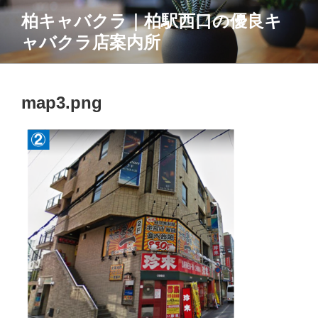
コ
柏キャバクラ｜柏駅西口の優良キ
ン
ャバクラ店案内所
テ
ン
ツ
へ
map3.png
ス
キ
ッ
プ