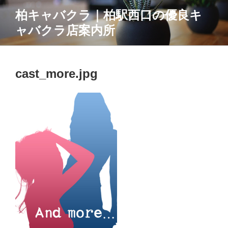
コ
柏キャバクラ｜柏駅西口の優良キ
ン
ャバクラ店案内所
テ
ン
ツ
へ
cast_more.jpg
ス
キ
ッ
プ