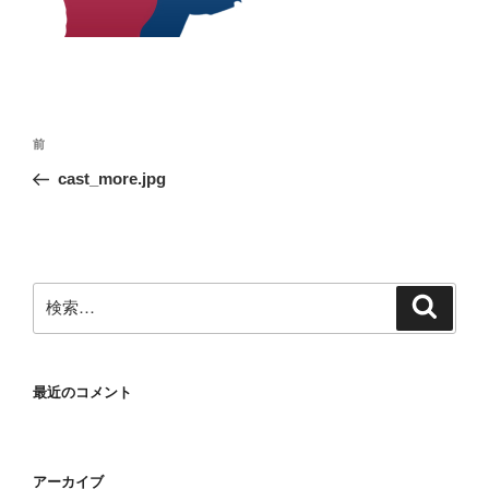
投
前
前
稿
の
cast_more.jpg
ナ
投
ビ
稿
ゲ
ー
検
検
シ
索
索:
ョ
ン
最近のコメント
アーカイブ